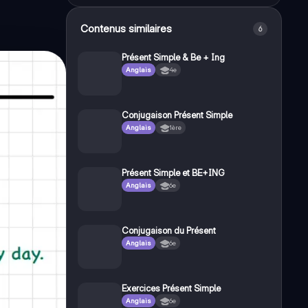
Contenus similaires
6
Présent Simple & Be + Ing
Anglais
4e
Conjugaison Présent Simple
Anglais
1ère
Présent Simple et BE+ING
Anglais
6e
Conjugaison du Présent
Anglais
6e
Exercices Présent Simple
Anglais
6e