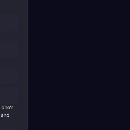
 one's
 and