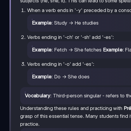
subjects (he, she, it). This can lead to some spell
When a verb ends in '-y' preceded by a conson
Example
: Study → He studies
Verbs ending in '-ch' or '-sh' add '-es':
Example
: Fetch → She fetches
Example
: F
Verbs ending in '-o' add '-es':
Example
: Do → She does
Vocabulary
: Third-person singular - refers to th
Understanding these rules and practicing with
Pré
grasp of this essential tense. Many students find i
practice.