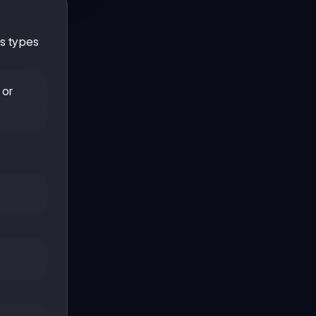
us types
 or