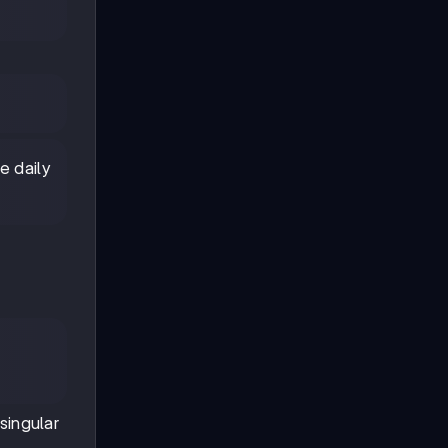
e daily
 singular