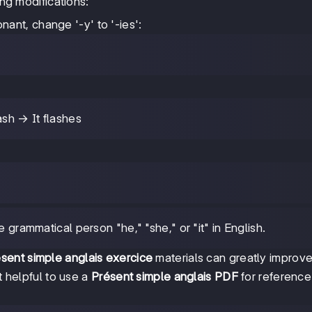
ing modifications:
ant, change '-y' to '-ies':
lash → It flashes
e grammatical person "he," "she," or "it" in English.
sent simple anglais exercice
materials can greatly improve
t helpful to use a
Présent simple anglais PDF
for reference