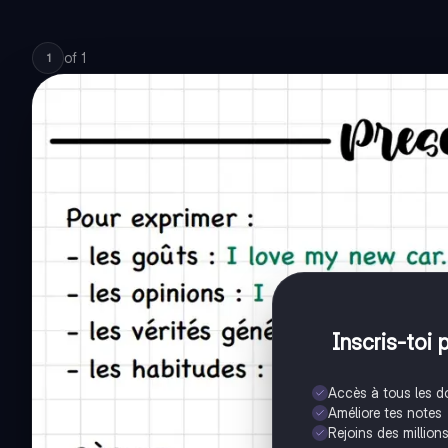
of
1
1
Inscris-toi 
Accès à tous les 
Améliore tes notes
Rejoins des million