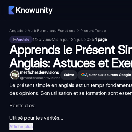
Knowunity
Anglais
Verb Forms and Functions
Present Tense
1 125
vues
·
Mis à jour
24 juil. 2026
·
1 page
Anglais
Apprends le Présent Si
Anglais: Astuces et Ex
mesfichesderevisions
Suivre
Ajouter aux sources Google
@
mesfichesderevisions
Le présent simple en anglais est un temps fondamenta
des opinions. Son utilisation et sa formation sont ess
Points clés:
Utilisé pour les vérités...
Affiche plus