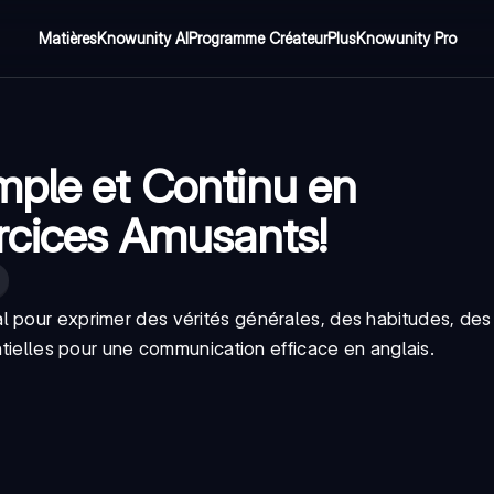
Matières
Knowunity AI
Programme Créateur
Plus
Knowunity Pro
mple et Continu en
ercices Amusants!
l pour exprimer des vérités générales, des habitudes, des
entielles pour une communication efficace en anglais.