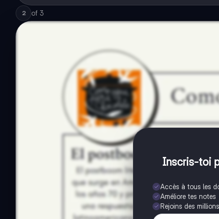
of
3
2
Inscris-toi 
Accès à tous les 
Améliore tes notes
Rejoins des million