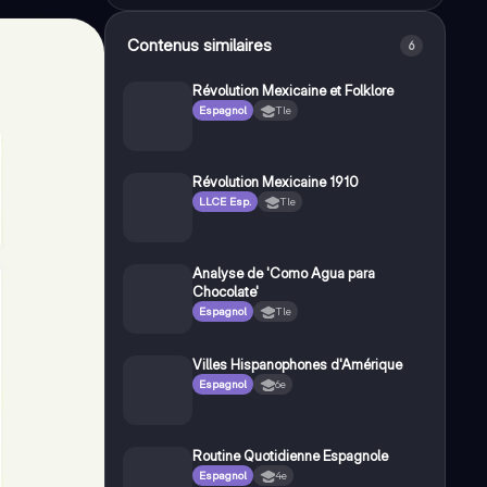
Contenus similaires
6
Révolution Mexicaine et Folklore
Espagnol
Tle
Révolution Mexicaine 1910
LLCE Esp.
Tle
Analyse de 'Como Agua para
Chocolate'
Espagnol
Tle
Villes Hispanophones d'Amérique
Espagnol
6e
Routine Quotidienne Espagnole
Espagnol
4e