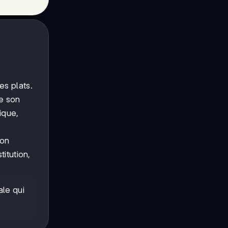
es plats.
ne son
ique,
son
itution,
ale qui