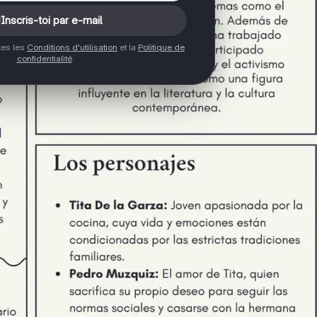
Inscris-toi par e-mail
ptes les
Conditions d'utilisation
et la
Politique de
confidentialité
.