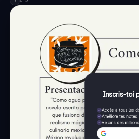
of
3
1
Inscris-toi 
Accès à tous les 
Améliore tes notes
Rejoins des million