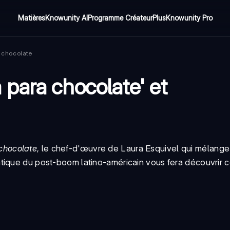
Matières
Knowunity AI
Programme Créateur
Plus
Knowunity Pro
 chocolate
para chocolate' et
chocolate
, le chef-d'œuvre de Laura Esquivel qui mélange
tique du post-boom latino-américain vous fera découvrir 