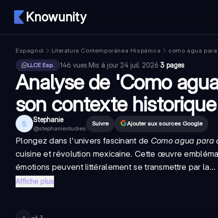
Knowunity
Espagnol
Literatura Contemporánea Hispánica
como agua para
146
vues
·
Mis à jour
24 juil. 2026
·
3 pages
LLCE Esp.
Analyse de 'Como agua 
son contexte historique
Stephanie
S
Suivre
Ajouter aux sources Google
@
stephaniestudies
Plongez dans l'univers fascinant de
Como agua para 
cuisine et révolution mexicaine. Cette œuvre embléma
émotions peuvent littéralement se transmettre par la...
Affiche plus