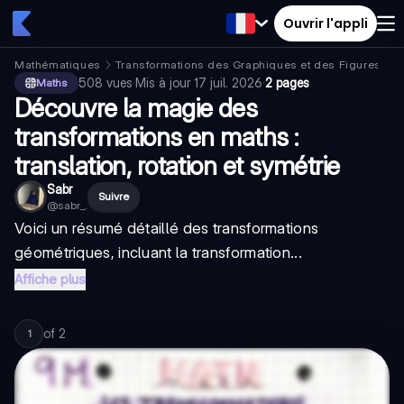
Ouvrir l'appli
Mathématiques
Transformations des Graphiques et des Figures
T
508
vues
·
Mis à jour
17 juil. 2026
·
2 pages
Maths
Découvre la magie des
transformations en maths :
translation, rotation et symétrie
Sabr
Suivre
@
sabr_.
Voici un résumé détaillé des transformations
géométriques, incluant la
transformation...
Affiche plus
of
2
1