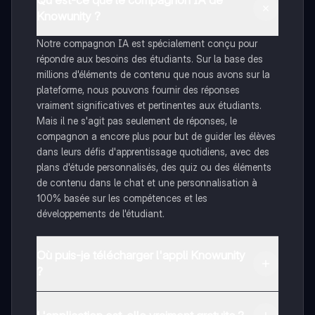
Qu'est-ce que le compagnon IA de
Knowunity ?
Notre compagnon IA est spécialement conçu pour
répondre aux besoins des étudiants. Sur la base des
millions d'éléments de contenu que nous avons sur la
plateforme, nous pouvons fournir des réponses
vraiment significatives et pertinentes aux étudiants.
Mais il ne s'agit pas seulement de réponses, le
compagnon a encore plus pour but de guider les élèves
dans leurs défis d'apprentissage quotidiens, avec des
plans d'étude personnalisés, des quiz ou des éléments
de contenu dans le chat et une personnalisation à
100% basée sur les compétences et les
développements de l'étudiant.
Où puis-je télécharger l'appli Knowunity
?
Tu peux télécharger l'application dans Google Play
Store et dans l'App Store d'Apple.