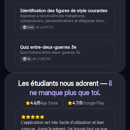
crises majeures, et l'impact mondial de cette période
historique.
I
Identification des figures de style courantes
Français
Apprenez à reconnaître les métaphores,
comparaisons, personnifications et allégories dans
des phrases simples.
1,497
0
2nde
Q
Quiz entre-deux-guerres 3e
Histoire
Quiz histoire entre-deux-guerres 3e
7,728
57
3e
Les étudiants nous adorent —
il
ne manque plus que toi
.
4.6
/5
App Store
4.7
/5
Google Play
L'application est très facile d'utilisation et bien
conçue. Jusqu'à présent, j'ai trouvé tout ce que