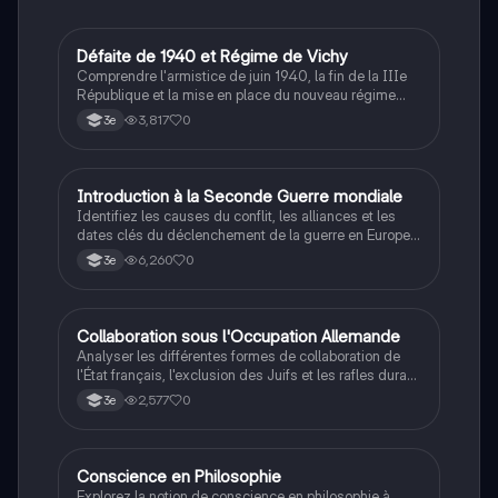
D
Défaite de 1940 et Régime de Vichy
Histoire
Comprendre l'armistice de juin 1940, la fin de la IIIe
République et la mise en place du nouveau régime
autoritaire de Philippe Pétain.
3,817
0
3e
I
Introduction à la Seconde Guerre mondiale
Histoire
Identifiez les causes du conflit, les alliances et les
dates clés du déclenchement de la guerre en Europe
et dans le Pacifique.
6,260
0
3e
C
Collaboration sous l'Occupation Allemande
Histoire
Analyser les différentes formes de collaboration de
l'État français, l'exclusion des Juifs et les rafles durant
la Seconde Guerre mondiale.
2,577
0
3e
Conscience en Philosophie
Philosophie
Explorez la notion de conscience en philosophie à