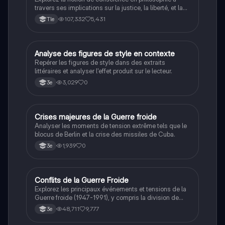
travers ses implications sur la justice, la liberté, et la
connaissance. Cette fiche de révision aborde les
107,332
5,431
Tle
débats philosophiques sur la conscience, le cogito, et
les valeurs morales, tout en intégrant des
perspectives contemporaines. Idéale pour les
étudiants en philosophie cherchant à approfondir leur
A
Analyse des figures de style en contexte
Français
compréhension des enjeux éthiques et existentiels.
Repérer les figures de style dans des extraits
littéraires et analyser l'effet produit sur le lecteur.
3,029
0
3e
C
Crises majeures de la Guerre froide
Histoire
Analyser les moments de tension extrême tels que le
blocus de Berlin et la crise des missiles de Cuba.
1,939
0
3e
Conflits de la Guerre Froide
Histoire
Explorez les principaux événements et tensions de la
Guerre froide (1947-1991), y compris la division de
l'Allemagne, la crise de Cuba, la guerre du Vietnam, et
48,711
9,777
3e
la course à l'espace. Cette fiche de révision couvre les
idéologies opposées des blocs Est et Ouest, les