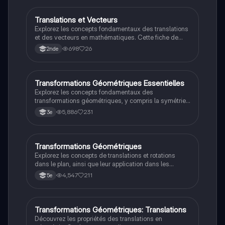
Translations et Vecteurs
Maths
Explorez les concepts fondamentaux des translations
et des vecteurs en mathématiques. Cette fiche de
révision couvre les coordonnées des vecteurs, la
698
26
2nde
direction, les opérations vectorielles, et la
caractérisation des parallélogrammes. Idéale pour les
élèves de seconde cherchant à maîtriser ces notions
clés.
Transformations Géométriques Essentielles
Maths
Explorez les concepts fondamentaux des
transformations géométriques, y compris la symétrie
axiale, la symétrie centrale, la rotation, la translation et
5,886
231
3e
l'homothétie. Cette fiche de révision fournit des
définitions claires et des exemples pratiques pour
chaque type de transformation, facilitant ainsi votre
compréhension des propriétés géométriques. Idéal
Transformations Géométriques
Maths
pour les étudiants en mathématiques.
Explorez les concepts de translations et rotations
dans le plan, ainsi que leur application dans les
pavages. Ce résumé aborde les propriétés
4,547
211
5e
essentielles de ces transformations, y compris la
conservation des longueurs, angles et aires. Idéal
pour les étudiants en mathématiques cherchant à
comprendre les bases des transformations
Transformations Géométriques: Translations
Maths
géométriques.
Découvrez les propriétés des translations en