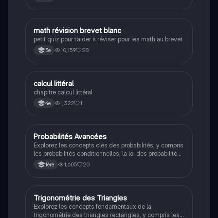
M
math révision brevet blanc
Maths
petit quiz pour t’aider à réviser pour les math au brevet
10,159
28
3e
C
calcul littéral
Maths
chapitre calcul littéral
1,322
1
4e
Probabilités Avancées
Maths
Explorez les concepts clés des probabilités, y compris
les probabilités conditionnelles, la loi des probabilités
totales et les variables aléatoires. Cette fiche de
1,605
20
1ère
révision est conçue pour les étudiants de 1ère, offrant
des explications claires et des exemples pratiques
pour maîtriser les fondamentaux des probabilités.
Trigonométrie des Triangles
Maths
Explorez les concepts fondamentaux de la
trigonométrie des triangles rectangles, y compris les