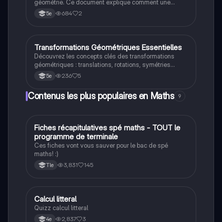
géométrie. Ce document explique comment une
translation déplace les points dans le plan, conserve
684
2
5e
les longueurs et les angles, et maintient le
parallélisme des droites. Idéal pour les étudiants en
mathématiques cherchant à comprendre les
transformations géométriques. Type: résumé.
Transformations Géométriques Essentielles
Maths
Découvrez les concepts clés des transformations
géométriques : translations, rotations, symétries
axiales et centrales. Apprenez à identifier les
236
5
5e
éléments nécessaires pour chaque type de
transformation, tels que la direction, le centre et
Contenus les plus populaires en Maths
9
l'angle. Ce résumé est idéal pour les étudiants en
mathématiques cherchant à maîtriser les bases de la
géométrie.
Fiches récapitulatives spé maths - TOUT le
Maths
programme de terminale
Ces fiches vont vous sauver pour le bac de spé
maths! :)
3,831
145
Tle
C
Calcul litteral
Maths
Quizz calcul litteral
2,837
3
4e