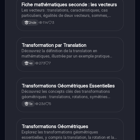
transformées. Ce document inclut des exemples
Fiche mathématiques seconde : les vecteurs
Maths
pratiques et des définitions clés pour maîtriser ces
Les vecteurs : translations, caractéristiques, cas
notions essentielles en géométrie.
particuliers, égalités de deux vecteurs, sommes,
relations de Chasles et règle du parallélogramme
114
3
2nde
Transformation par Translation
Maths
Découvrez la définition de la translation en
mathématiques, illustrée par un exemple pratique
avec un téléphérique. Ce document présente les
273
7
4e
concepts clés des transformations mathématiques,
en mettant l'accent sur le glissement et la direction.
Type de contenu : résumé.
Transformations Géométriques Essentielles
Maths
Découvrez les concepts clés des transformations
géométriques : translations, rotations, symétries
axiales et centrales. Apprenez à identifier les
236
5
5e
éléments nécessaires pour chaque type de
transformation, tels que la direction, le centre et
l'angle. Ce résumé est idéal pour les étudiants en
mathématiques cherchant à maîtriser les bases de la
Transformations Géométriques
Maths
géométrie.
Explorez les transformations géométriques
essentielles, y compris la translation, la rotation et la