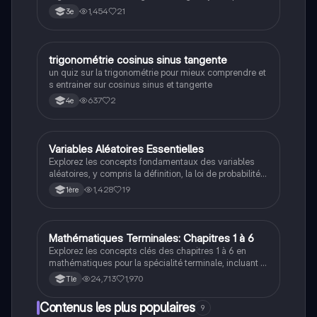
formules de sinus, cosinus et tangente. Ce résumé
1,454
21
3e
aborde les relations entre les côtés et les angles, ainsi
que l'utilisation des fonctions trigonométriques pour
résoudre des problèmes. Idéal pour les révisions et la
préparation aux examens.
T
trigonométrie cosinus sinus tangente
Maths
un quiz sur la trigonométrie pour mieux comprendre et
s entrainer sur cosinus sinus et tangente
637
2
4e
Variables Aléatoires Essentielles
Maths
Explorez les concepts fondamentaux des variables
aléatoires, y compris la définition, la loi de probabilité,
l'espérance, la variance et l'écart type. Ce résumé est
1,428
19
1ère
idéal pour les étudiants en mathématiques souhaitant
maîtriser les bases des variables aléatoires et leur
application dans les probabilités.
Mathématiques Terminales: Chapitres 1 à 6
Maths
Explorez les concepts clés des chapitres 1 à 6 en
mathématiques pour la spécialité terminale, incluant la
continuité, la convexité, les limites, les dérivées, et la
24,713
1,970
Tle
loi binomiale. Idéal pour réviser les notions
fondamentales et préparer vos examens.
Contenus les plus populaires
9