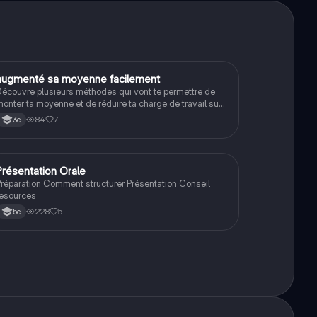
augmenté sa moyenne facilement
Méthodo
écouvre plusieurs méthodes qui vont te permettre de
onter ta moyenne et de réduire ta charge de travail sur
le long terme :) révision brevet, bac , ou étude sup
84
7
3e
Présentation Orale
Méthodo
réparation Comment structurer Présentation Conseil
resources
228
5
5e