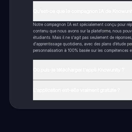
Qu'est-ce que le compagnon IA de Knowunit
Notre compagnon IA est spécialement conçu pour répon
contenu que nous avons sur la plateforme, nous pouvon
étudiants. Mais il ne s'agit pas seulement de réponses
d'apprentissage quotidiens, avec des plans d'étude pe
personnalisation à 100% basée sur les compétences et
Où puis-je télécharger l'appli Knowunity ?
Tu peux télécharger l'application dans Google Play Sto
L'application est-elle vraiment gratuite ?
Oui, tu as un accès entièrement gratuit à tous les con
plus, nous proposons Knowunity Premium, qui te permet