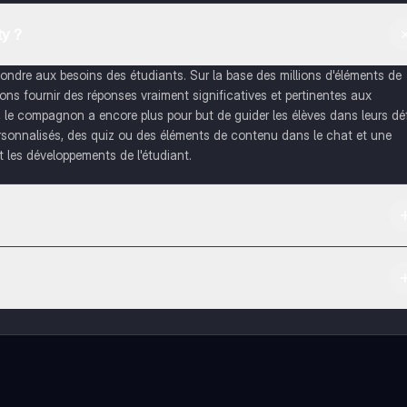
y ?
dre aux besoins des étudiants. Sur la base des millions d'éléments de
s fournir des réponses vraiment significatives et pertinentes aux
, le compagnon a encore plus pour but de guider les élèves dans leurs dé
rsonnalisés, des quiz ou des éléments de contenu dans le chat et une
 les développements de l'étudiant.
re et dans l'App Store d'Apple.
tenus de l'appli, tu peux chatter ou suivre les créateurs à tout moment. 
 de réviser sans limites!