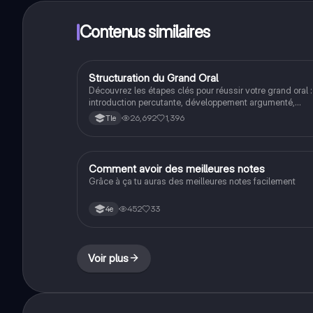
Contenus similaires
Structuration du Grand Oral
Grand oral
Découvrez les étapes clés pour réussir votre grand oral :
introduction percutante, développement argumenté,
conclusion synthétique et stratégies pour l'échange ave
26,692
1,396
Tle
le jury. Ce guide pratique vous aidera à captiver votre
auditoire et à maximiser vos points lors de l'examen.
Comment avoir des meilleures notes
Autres
Grâce à ça tu auras des meilleures notes facilement
452
33
4e
Voir plus