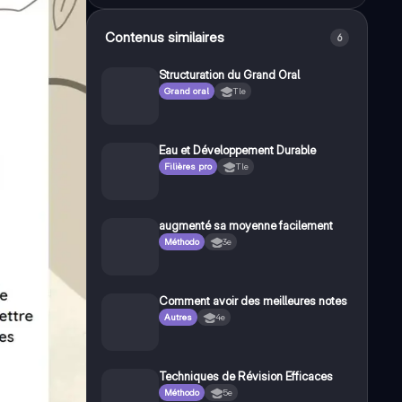
Contenus similaires
6
Structuration du Grand Oral
Grand oral
Tle
Eau et Développement Durable
Filières pro
Tle
augmenté sa moyenne facilement
Méthodo
3e
Comment avoir des meilleures notes
Autres
4e
Techniques de Révision Efficaces
Méthodo
5e