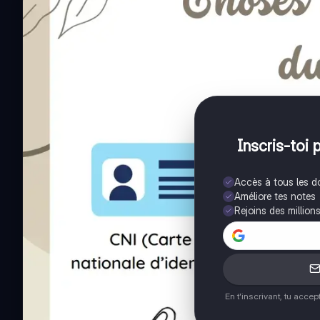
Inscris-toi 
Accès à tous les 
Améliore tes notes
Rejoins des million
En t'inscrivant, tu acce