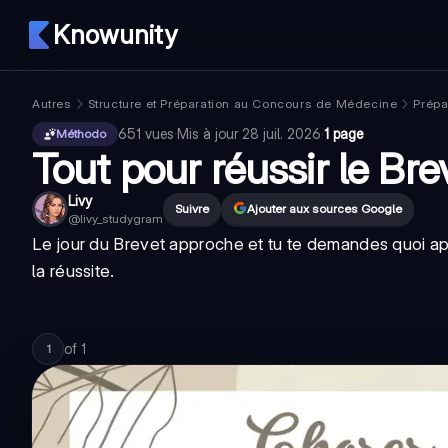
Knowunity
Autres
Structure et Préparation au Concours de Médecine
Prépa
651
vues
·
Mis à jour
28 juil. 2026
·
1 page
Méthodo
Tout pour réussir le Brev
Livy
Suivre
Ajouter aux sources Google
@
livy_studygram
Le jour du Brevet approche et tu te demandes quoi app
la réussite.
of
1
1