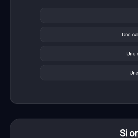
Une ca
Une c
Une
Si o