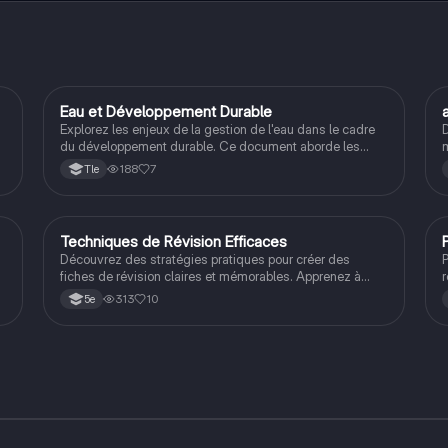
Eau et Développement Durable
Filières pro
Explorez les enjeux de la gestion de l'eau dans le cadre
D
du développement durable. Ce document aborde les
m
c
traitements de l'eau, sa consommation directe et
188
7
Tle
indirecte, ainsi que les mesures de préservation
nécessaires pour garantir une ressource essentielle.
Idéal pour les étudiants en santé et environnement.
Techniques de Révision Efficaces
Méthodo
Découvrez des stratégies pratiques pour créer des
P
fiches de révision claires et mémorables. Apprenez à
utiliser un code couleur, à reformuler avec votre propre
313
10
5e
vocabulaire et à éviter le stress avant les contrôles. Ce
résumé vous aidera à mieux comprendre et retenir vos
leçons. Type de contenu : méthodologie de révision.