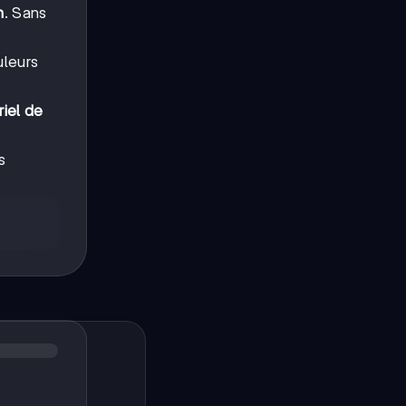
n
. Sans
uleurs
riel de
s