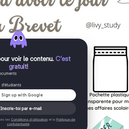
pour voir le contenu
.
C'est
gratuit!
documents
s d'étudiants
Inscris-toi par e-mail
ptes les
Conditions d'utilisation
et la
Politique de
confidentialité
.