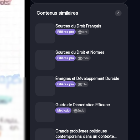
Contenus similaires
6
Sources du Droit Français
Filières pro
1ère
Sources du Droit et Normes
Filières pro
2nde
Énergies et Développement Durable
Filières pro
Tle
Guide de Dissertation Efficace
Méthodo
2nde
Grands problèmes politiques
contemporains dans un contexte