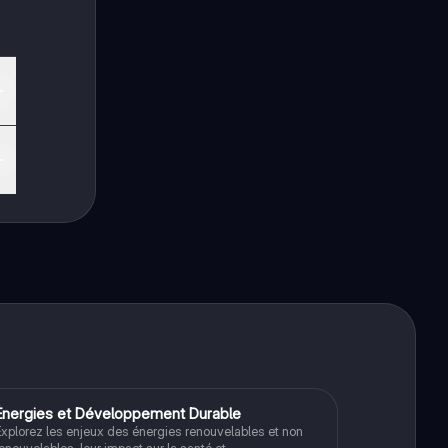
De
Énergies et Développement Durable
Filières pro
xplorez les enjeux des énergies renouvelables et non