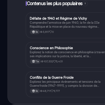
Terminale souhaitant maîtriser cet exercice clé.
Contenus les plus populaires
9
D
Défaite de 1940 et Régime de Vichy
Histoire
Comprendre l'armistice de juin 1940, la fin de la IIIe
République et la mise en place du nouveau régime
autoritaire de Philippe Pétain.
3,817
0
3e
Conscience en Philosophie
Philosophie
Explorez la notion de conscience en philosophie à traver
ses implications sur la justice, la liberté, et la
connaissance. Cette fiche de révision aborde les débats
107,332
5,431
Tle
philosophiques sur la conscience, le cogito, et les valeu
morales, tout en intégrant des perspectives
contemporaines. Idéale pour les étudiants en philosophi
cherchant à approfondir leur compréhension des enjeux
Conflits de la Guerre Froide
Histoire
éthiques et existentiels.
Explorez les principaux événements et tensions de la
Guerre froide (1947-1991), y compris la division de
l'Allemagne, la crise de Cuba, la guerre du Vietnam, et la
48,711
9,777
3e
course à l'espace. Cette fiche de révision couvre les
idéologies opposées des blocs Est et Ouest, les crises
majeures, et l'impact mondial de cette période historique