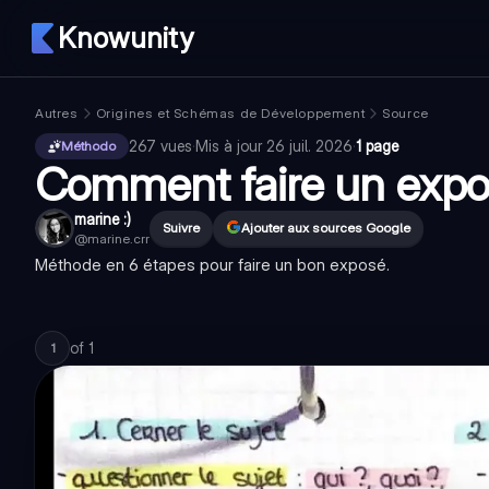
Knowunity
Autres
Origines et Schémas de Développement
Source
267
vues
·
Mis à jour
26 juil. 2026
·
1 page
Méthodo
Comment faire un exp
marine :)
Suivre
Ajouter aux sources Google
@
marine.crr
Méthode en 6 étapes pour faire un bon exposé.
of
1
1