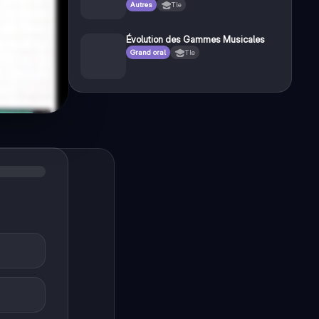
mondialisée - Introduction Généralee
Autres
Tle
Évolution des Gammes Musicales
Grand oral
Tle