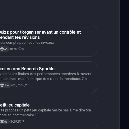
Q
uizz pour t'organiser avant un contrôle et
Méthodo
endant tes révisions
ela compte pour tous les niveaux
701
0
4e
imites des Records Sportifs
Maths
xplorez les limites des performances sportives à travers
ne analyse mathématique des records mondiaux. Ce
ocument aborde la question : 'Allons-nous vers une fin
5,766
130
Tle
es records du monde en sport ?' avec des exemples
oncrets, des calculs de variation et des prévisions
asées sur des données historiques. Type : présentation
our le grand oral de maths.
P
etit jeu capitale
Méthodo
e te propose un petit jeu capitale hésite pas à me dire ton
core en commentaire ! :)
292
7
6e