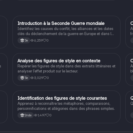
I
Introduction à la Seconde Guerre mondiale
C
Histoire
Identifiez les causes du conflit, les alliances et les dates
A
clés du déclenchement de la guerre en Europe et dans le
f
Pacifique.
S
6,259
0
3e
A
Analyse des figures de style en contexte
C
Français
s
Repérer les figures de style dans des extraits littéraires et
A
analyser l'effet produit sur le lecteur.
b
3,029
0
3e
rs
e
I
Identification des figures de style courantes
Q
Français
Apprenez à reconnaître les métaphores, comparaisons,
Q
personnifications et allégories dans des phrases simples.
1,497
0
2nde
.