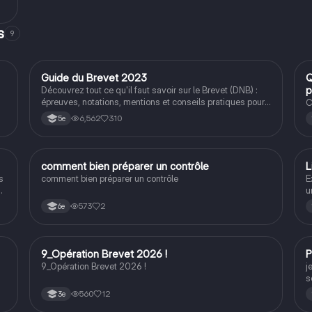
,
al
s
9
Guide du Brevet 2023
Q
Méthodo
p
Découvrez tout ce qu'il faut savoir sur le Brevet (DNB) :
épreuves, notations, mentions et conseils pratiques pour
C
réussir. Ce document inclut des informations sur les
6,562
310
5e
épreuves de français, maths, sciences, et histoire-géo,
ainsi que des astuces pour optimiser votre préparation.
Type : résumé.
C
comment bien préparer un contrôle
L
Méthodo
s
comment bien préparer un contrôle
E
u
es
d
573
2
6e
de
d
c
b
p
9_Opération Brevet 2026 !
P
Grand oral
n
9_Opération Brevet 2026 !
j
s
560
12
3e