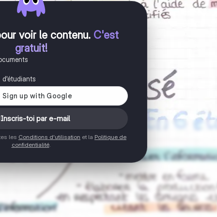
pour voir le contenu
.
C'est
gratuit!
documents
s d'étudiants
Inscris-toi par e-mail
ptes les
Conditions d'utilisation
et la
Politique de
confidentialité
.