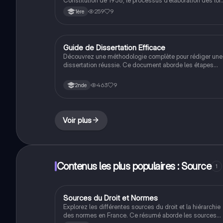
Constitution de 1958, le processus d'élaboration des lois
et l'impact du droit communautaire européen. Ce résum
259
9
1ère
aborde les rôles des pouvoirs législatif, exécutif et
judiciaire, ainsi que la conformité des lois avec la
Constitution. Type de document : résumé.
Guide de Dissertation Efficace
Méthodo
Découvrez une méthodologie complète pour rédiger une
dissertation réussie. Ce document aborde les étapes
clés, de l'analyse de la problématique à la construction
d'un plan équilibré, en passant par l'élaboration d'une
463
9
2nde
introduction percutante et d'une conclusion réfléchie.
Idéal pour les étudiants souhaitant améliorer leurs
compétences en rédaction argumentative.
Voir plus
Contenus les plus populaires : Source
1
Sources du Droit et Normes
Filières pro
Explorez les différentes sources du droit et la hiérarchie
des normes en France. Ce résumé aborde les sources