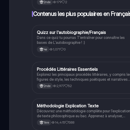
directes et indirectes, y compris la jurisprudence, les lois
179
2
2nde
et les coutumes, tout en soulignant l'importance de
l'égalité devant la loi et l'indépendance de la justice. Idé
Contenus les plus populaires en Françai
pour les étudiants en droit et en économie.
Q
Quizz sur l'autobiographie/Français
Français
Dans ce quiz tu pourras T'entraîner pour connaître les
bases de L'autobiographie ! :)
1,071
0
4e
Procédés Littéraires Essentiels
Français
Explorez les principaux procédés littéraires, y compris le
figures de style, les techniques poétiques et narratives.
Ce résumé détaillé présente des définitions claires et d
2,977
52
2nde
exemples pertinents pour enrichir votre compréhension 
la littérature. Idéal pour les étudiants en français.
Méthodologie Explication Texte
Philosophie
Découvrez une méthodologie complète pour l'explicatio
de texte philosophique au bac. Apprenez à analyser,
interpréter et critiquer des extraits philosophiques en
14,415
588
1ère
suivant des étapes claires. Idéal pour les élèves de