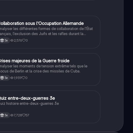
C
ollaboration sous l'Occupation Allemande
Histoire
nalyser les différentes formes de collaboration de l'État
rançais, l'exclusion des Juifs et les rafles durant la
econde Guerre mondiale.
2,576
0
3e
C
rises majeures de la Guerre froide
Histoire
nalyser les moments de tension extrême tels que le
locus de Berlin et la crise des missiles de Cuba.
1,939
0
3e
Q
uiz entre-deux-guerres 3e
Histoire
uiz histoire entre-deux-guerres 3e
7,728
57
3e