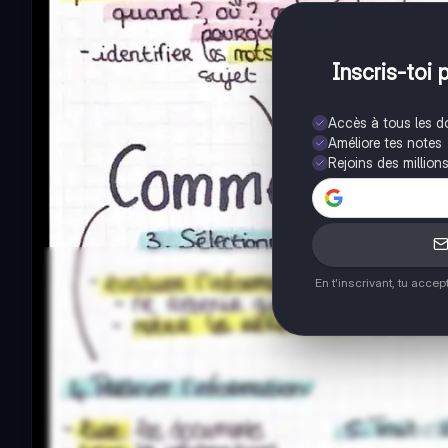
Inscris-toi 
Accès à tous les 
Améliore tes notes
Rejoins des million
En t'inscrivant, tu acce