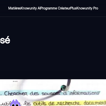
Matières
Knowunity AI
Programme Créateur
Plus
Knowunity Pro
osé